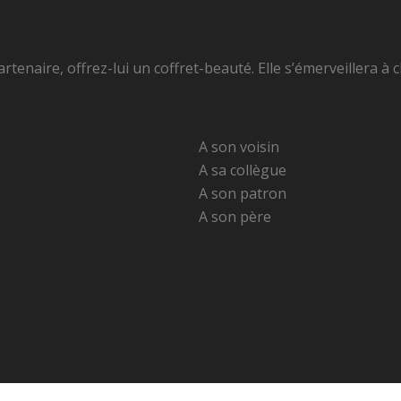
rtenaire, offrez-lui un coffret-beauté. Elle s’émerveillera 
A son voisin
A sa collègue
A son patron
A son père