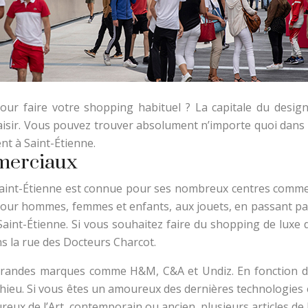
pour faire votre shopping habituel ? La capitale du desi
laisir. Vous pouvez trouver absolument n’importe quoi dans 
nt à Saint-Étienne.
mmerciaux
Saint-Étienne est connue pour ses nombreux centres commer
 pour hommes, femmes et enfants, aux jouets, en passant pa
Saint-Étienne. Si vous souhaitez faire du shopping de lux
s la rue des Docteurs Charcot.
e grandes marques comme H&M, C&A et Undiz. En fonction d
hieu. Si vous êtes un amoureux des dernières technologies 
x de l’Art, contemporain ou ancien, plusieurs articles de h